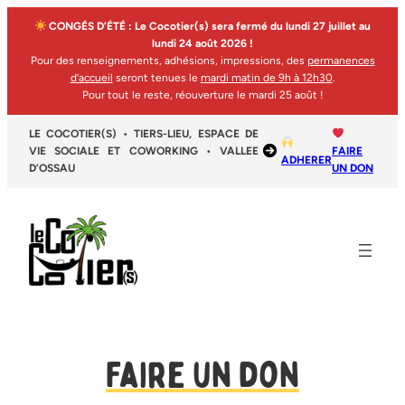
CONGÉS D’ÉTÉ : Le Cocotier(s) sera fermé du lundi 27 juillet au
lundi 24 août 2026 !
Pour des renseignements, adhésions, impressions, des
permanences
d’accueil
seront tenues le
mardi matin de 9h à 12h30
.
Pour tout le reste, réouverture le mardi 25 août !
LE COCOTIER(S) • TIERS-LIEU, ESPACE DE
VIE SOCIALE ET COWORKING • VALLEE
FAIRE
ADHERER
D’OSSAU
UN DON
Faire un don