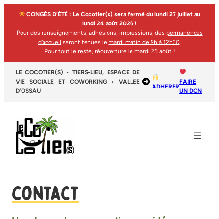
CONGÉS D’ÉTÉ : Le Cocotier(s) sera fermé du lundi 27 juillet au
lundi 24 août 2026 !
Pour des renseignements, adhésions, impressions, des
permanences
d’accueil
seront tenues le
mardi matin de 9h à 12h30
.
Pour tout le reste, réouverture le mardi 25 août !
LE COCOTIER(S) • TIERS-LIEU, ESPACE DE
VIE SOCIALE ET COWORKING • VALLEE
FAIRE
ADHERER
D’OSSAU
UN DON
contact